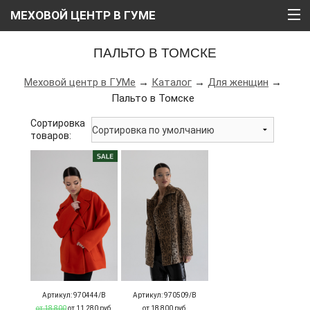
МЕХОВОЙ ЦЕНТР В ГУМЕ
ГЛАВНАЯ
ПАЛЬТО В ТОМСКЕ
О НАС
Меховой центр в ГУМе
→
Каталог
→
Для женщин
→
Пальто в Томске
КАТАЛОГ
Сортировка
РАССРОЧКА
товаров:
ВИДЕО
АКЦИИ
БЛОГ
КОНТАКТЫ
Артикул: 970444/В
Артикул: 970509/В
от 18 800
от 11 280 руб.
от 18 800 руб.