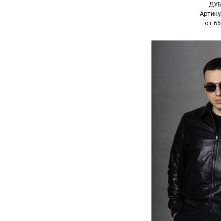
ДУ
Артику
от 65