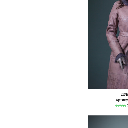
ДУ
Артику
69 980
3