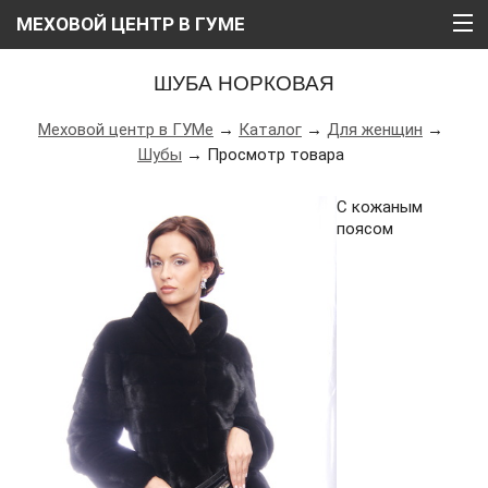
МЕХОВОЙ ЦЕНТР В ГУМЕ
ГЛАВНАЯ
ШУБА НОРКОВАЯ
О НАС
Меховой центр в ГУМе
→
Каталог
→
Для женщин
→
Шубы
→ Просмотр товара
КАТАЛОГ
РАССРОЧКА
С кожаным
поясом
ВИДЕО
АКЦИИ
БЛОГ
КОНТАКТЫ