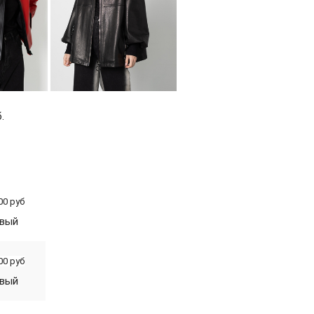
.
00 руб
евый
00 руб
евый