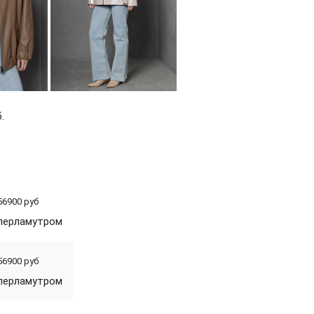
.
56900 руб
 перламутром
56900 руб
 перламутром